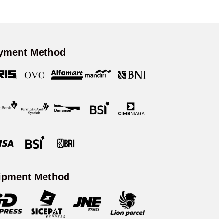
yment Method
ipment Method