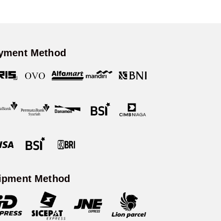
yment Method
ipment Method