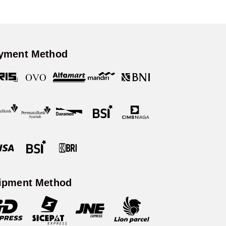
yment Method
ipment Method