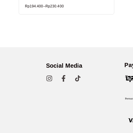
Rp
194.400
–
Rp
230.400
Pa
Social Media